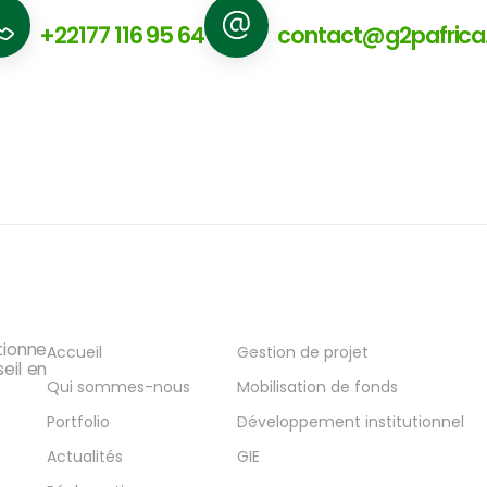
Nous appeler
Nous écrire
+22177 116 95 64
contact@g2pafric
Navigation
Services
tionne
Accueil
Gestion de projet
eil en
Qui sommes-nous
Mobilisation de fonds
Portfolio
Développement institutionnel
Actualités
GIE