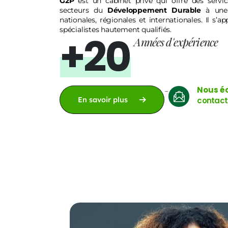
G2P
est un cabinet privé qui offre des servic
secteurs du
Développement Durable
à une 
nationales, régionales et internationales. Il s’
spécialistes hautement qualifiés.
+20
Années d'expérience
Nous éc
-
En savoir plus
contac