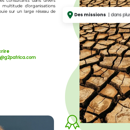
es consultants dans divers
multitude d’organisations
appuie sur un large réseau de
Des missions
| dans plu
rire
t@g2pafrica.com
Formation