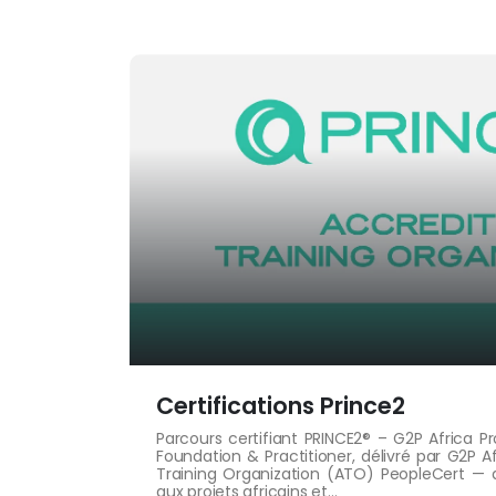
Certifications Prince2
Parcours certifiant PRINCE2® – G2P Africa P
Foundation & Practitioner, délivré par G2P A
Training Organization (ATO) PeopleCert — 
aux projets africains et...