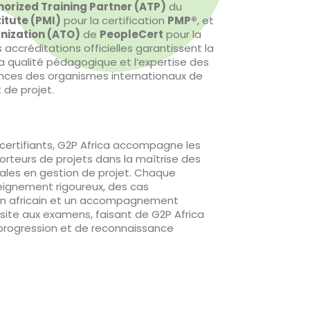
horized Training Partner (ATP)
du
itute (PMI)
pour la certification
PMP®
, et
nization (ATO)
de
PeopleCert
pour la
s accréditations officielles garantissent la
a qualité pédagogique et l’expertise des
ences des organismes internationaux de
de projet.
ertifiants, G2P Africa accompagne les
orteurs de projets dans la maîtrise des
ales en gestion de projet. Chaque
ignement rigoureux, des cas
rain africain et un accompagnement
ssite aux examens, faisant de G2P Africa
 progression et de reconnaissance