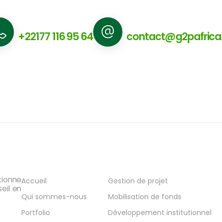
Nous appeler
Nous écrire
+22177 116 95 64
contact@g2pafric
Navigation
Services
tionne
Accueil
Gestion de projet
eil en
Qui sommes-nous
Mobilisation de fonds
Portfolio
Développement institutionnel