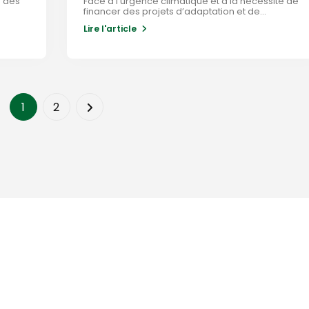
n des
Face à l’urgence climatique et à la nécessité de
financer des projets d’adaptation et de...
Lire l'article
1
2