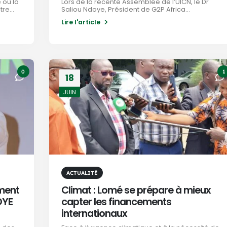
 où la
Lors de la récente Assemblée de l’UICN, le Dr
re...
Saliou Ndoye, Président de G2P Africa...
Lire l'article
0
1
18
JUIN
ACTUALITÉ
ment
Climat : Lomé se prépare à mieux
OYE
capter les financements
internationaux