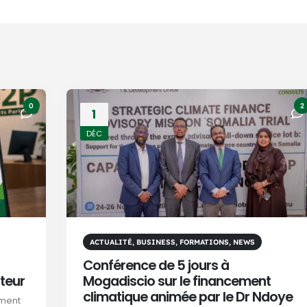
0
2
1
DÉC
ACTUALITÉ
,
BUSINESS
,
FORMATIONS
,
NEWS
Conférence de 5 jours à
teur
Mogadiscio sur le financement
climatique animée par le Dr Ndoye
ement