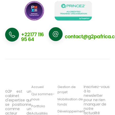
Nous appeler
Nous écrire
+22177 116
contact@g2pafrica.
95 64
A propos
Navigation
Services
Newsletter
de G2P
Inscrivez-vous
Accueil
Gestion de
à la
G2P est un
projet
Qui sommes-
newsletter
cabinet
nous
Mobilisation de
pour ne rien
d'expertise qui
manquer de
fonds
se positionne
Portfolio
notre
comme un
Développement
actualité
acteur de
Actualités