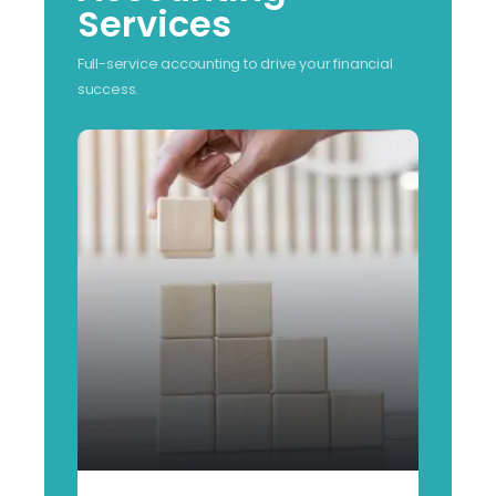
Services
Full-service accounting to drive your financial
success.