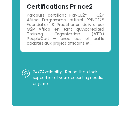
Certifications Prince2
Parcours certifiant PRINCE2® – G2P
Africa Programme officiel PRINCE2®
Foundation & Practitioner, délivré par
G2P Africa en tant qu’Accredited
Training Organization (ATO)
PeopleCert — avec cas et outils
adaptés aux projets africains et...
24/7 Availability - Round-the-clock
support for all your accounting needs,
anytime.