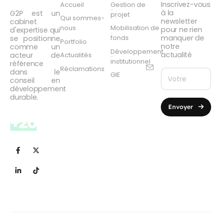
Inscrivez-vous
Accueil
Gestion de
à la
G2P est un
projet
Qui sommes-
newsletter
cabinet
nous
Mobilisation de
pour ne rien
d'expertise qui
manquer de
fonds
se positionne
Portfolio
notre
comme un
Développement
actualité
acteur de
Actualités
institutionnel
référence
Réclamations
dans le
GIE
conseil en
développement
durable.
Envoyer
+20
Années
d'expérience