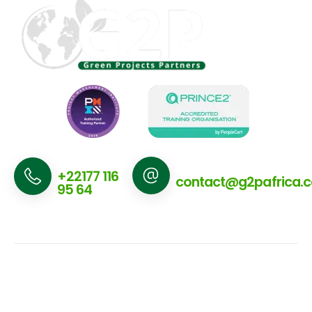
Nous appeler
Nous écrire
+22177 116
contact@g2pafrica.
95 64
A propos
Navigation
Services
Newsletter
de G2P