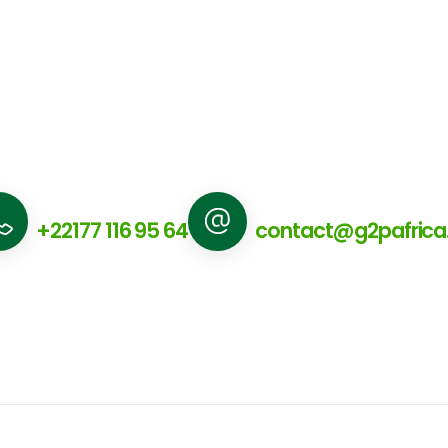
Nous appeler
Nous écrire
+22177 116 95 64
contact@g2pafric