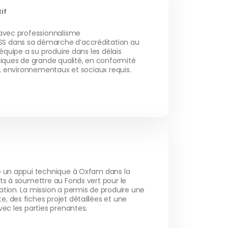
if
 avec professionnalisme
S dans sa démarche d’accréditation au
’équipe a su produire dans les délais
niques de grande qualité, en conformité
es, environnementaux et sociaux requis.
é un appui technique à Oxfam dans la
ets à soumettre au Fonds vert pour le
ation. La mission a permis de produire une
, des fiches projet détaillées et une
vec les parties prenantes.