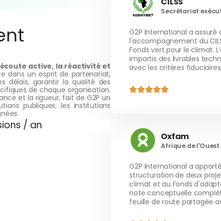
CILSS
Secrétariat exécut
ent
G2P International a assuré
l'accompagnement du CILS
Fonds vert pour le climat. L
impartis des livrables tech
’écoute active, la réactivité et
avec les critères fiduciair
e dans un esprit de partenariat,
délais, garantir la qualité des
pécifiques de chaque organisation.
nce et la rigueur, fait de G2P un
tions publiques, les institutions
gnées.
sions / an
Oxfam
Afrique de l'Ouest
G2P International a apport
structuration de deux proj
climat et au Fonds d'adapt
note conceptuelle complète
feuille de route partagée a